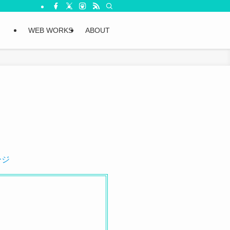
WEB WORKS
ABOUT
ージ